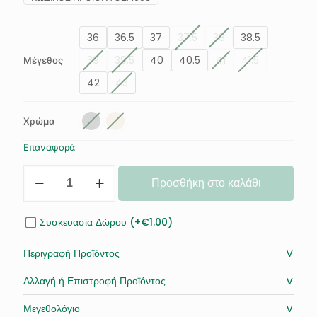
36
36.5
37
37.5
38
38.5
39
39.5
40
40.5
41
41.5
Μέγεθος
42
43
Χρώμα
Επαναφορά
ΜΠΑΛΑΡΙΝΑ
Προσθήκη στο καλάθι
ΜΑΥΡΗ
SNAKE
ποσότητα
Συσκευασία Δώρου (+€1.00)
˅
Περιγραφή Προϊόντος
˅
Αλλαγή ή Επιστροφή Προϊόντος
˅
Μεγεθολόγιο