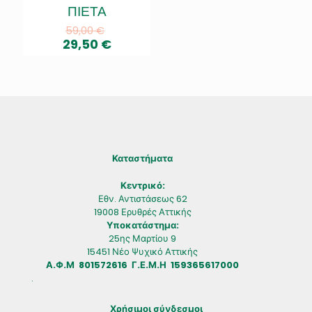
προϊόντος
ΠΙΕΤΑ
59,00
€
29,50
€
Αυτό
το
προϊόν
έχει
πολλαπλές
παραλλαγές.
Οι
επιλογές
Καταστήματα
μπορούν
να
Κεντρικό:
επιλεγούν
Εθν. Αντιστάσεως 62
στη
19008 Ερυθρές Αττικής
σελίδα
Υποκατάστημα:
του
25ης Μαρτίου 9
προϊόντος
15451 Νέο Ψυχικό Αττικής
Α.Φ.Μ 801572616 Γ.Ε.Μ.Η 159365617000
.
Χρήσιμοι σύνδεσμοι