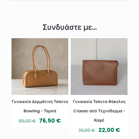
Συνδυάστε με...
Γυναικεία Δερμάτινη Τσάντα
Γυναικεία Τσάντα Φάκελος
Bowling - Ταμπά
Classic από Τεχνόδερμα -
76,50
€
Καφέ
85,00
€
O
Η
22,00
€
39,00
€
r
τ