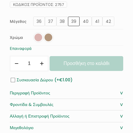
ΚΩΔΙΚΌΣ ΠΡΟΪΌΝΤΟΣ:
2757
36
37
38
39
40
41
42
Μέγεθος
Χρώμα
Επαναφορά
Γυναικεία
Προσθήκη στο καλάθι
Δερμάτινα
Σανδάλια
Glitter
Συσκευασία Δώρου (+€1.00)
ποσότητα
˅
Περιγραφή Προϊόντος
˅
Φροντίδα & Συμβουλές
˅
Αλλαγή ή Επιστροφή Προϊόντος
˅
Μεγεθολόγιο