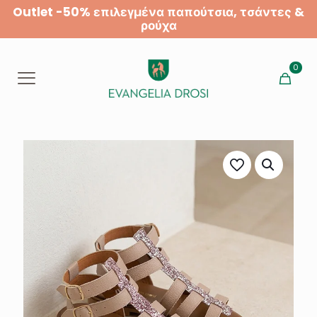
Outlet -50% επιλεγμένα παπούτσια, τσάντες &
ρούχα
0