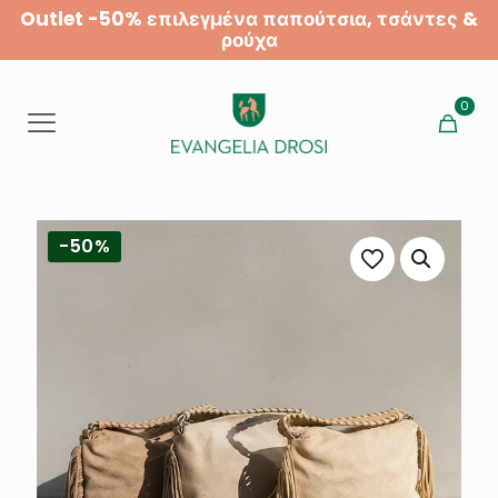
Outlet -50% επιλεγμένα παπούτσια, τσάντες &
ρούχα
0
-50%