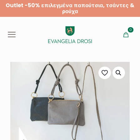
Outlet -50% επιλεγμένα παπούτσια, τσάντες &
ρούχα
0