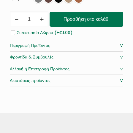
ΤΣΑΝΤΑ
Προσθήκη στο καλάθι
ΑΠΟ
ΔΕΡΜΑ
GOLD
Συσκευασία Δώρου (+€1.00)
CYCLE
MINI
˅
Περιγραφή Προϊόντος
ποσότητα
˅
Φροντίδα & Συμβουλές
˅
Αλλαγή ή Επιστροφή Προϊόντος
˅
Διαστάσεις προϊόντος