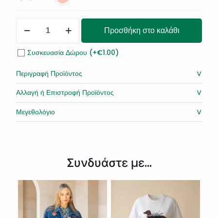
Παντελόνι
Προσθήκη στο καλάθι
Jogger
Κοτλέ
ποσότητα
Συσκευασία Δώρου (+€1.00)
˅
Περιγραφή Προϊόντος
˅
Αλλαγή ή Επιστροφή Προϊόντος
˅
Μεγεθολόγιο
Συνδυάστε με...