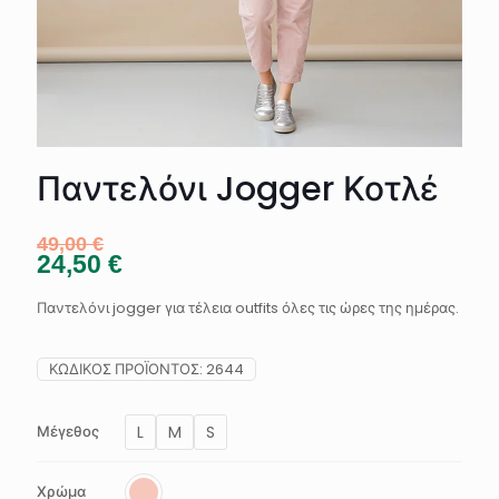
Παντελόνι Jogger Κοτλέ
49,00
€
24,50
€
Παντελόνι jogger για τέλεια outfits όλες τις ώρες της ημέρας.
ΚΩΔΙΚΌΣ ΠΡΟΪΌΝΤΟΣ:
2644
L
M
S
Μέγεθος
Χρώμα