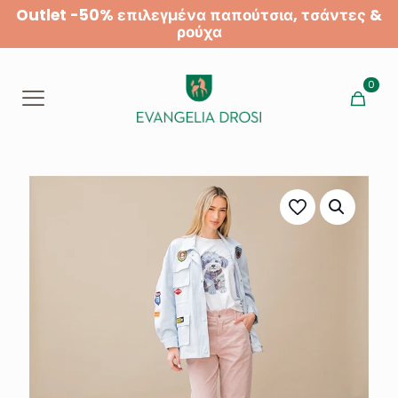
Outlet -50% επιλεγμένα παπούτσια, τσάντες &
ρούχα
0