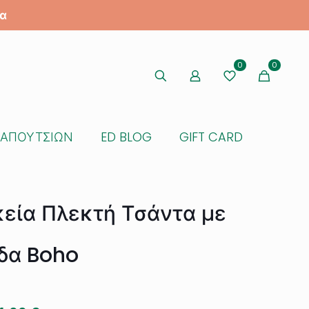
α
0
0
ΠΑΠΟΥΤΣΙΩΝ
ED BLOG
GIFT CARD
κεία Πλεκτή Τσάντα με
δα Boho