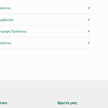
˅
οϊόντος
˅
υμβουλές
˅
στροφή Προϊόντος
˅
οϊόντος
ατών
Βρείτε μας