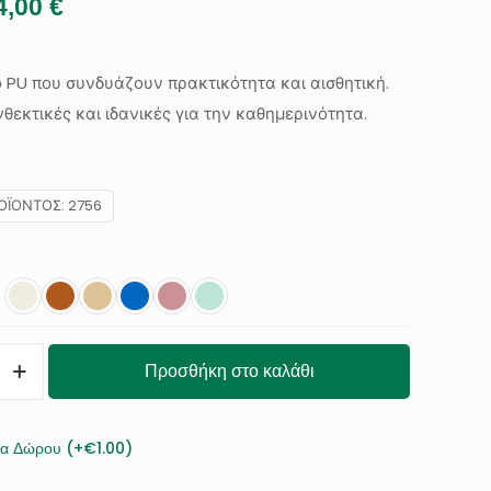
riginal
Η
4,00
€
rice
τρέχουσα
as:
τιμή
 PU που συνδυάζουν πρακτικότητα και αισθητική.
9,00 €.
είναι:
θεκτικές και ιδανικές για την καθημερινότητα.
24,00 €.
ΟΪΌΝΤΟΣ:
2756
Προσθήκη στο καλάθι
ία Δώρου (+€1.00)