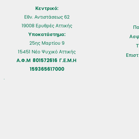
Κεντρικό:
Εθν. Αντιστάσεως 62
19008 Ερυθρές Αττικής
Πο
Υποκατάστημα:
Ασφ
25ης Μαρτίου 9
Τ
15451 Νέο Ψυχικό Αττικής
Επισ
Α.Φ.Μ 801572616 Γ.Ε.Μ.Η
159365617000
.