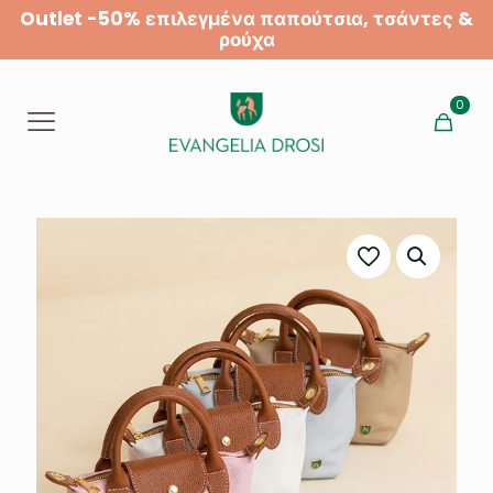
Outlet -50% επιλεγμένα παπούτσια, τσάντες &
ρούχα
0