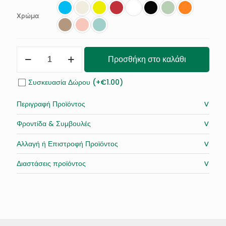
Χρώμα
Γυναικεία
Προσθήκη στο καλάθι
Δερμάτινη
Τσάντα
Petite
Συσκευασία Δώρου (+€1.00)
ποσότητα
˅
Περιγραφή Προϊόντος
˅
Φροντίδα & Συμβουλές
˅
Αλλαγή ή Επιστροφή Προϊόντος
˅
Διαστάσεις προϊόντος