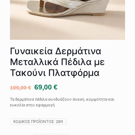
Γυναικεία Δερμάτινα
Μεταλλικά Πέδιλα με
Τακούνι Πλατφόρμα
Original
Η
69,00
€
109,00
€
price
τρέχουσα
was:
τιμή
Τα δερμάτινα πέδιλα συνδυάζουν άνεση, κομψότητα και
109,00 €.
είναι:
ευκολία στην εφαρμογή.
69,00 €.
ΚΩΔΙΚΌΣ ΠΡΟΪΌΝΤΟΣ:
2811