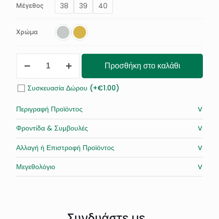
38
39
40
Μέγεθος
Χρώμα
Γυναικεία
Προσθήκη στο καλάθι
Δερμάτινα
Μεταλλικά
Πέδιλα
Συσκευασία Δώρου (+€1.00)
με
Τακούνι
˅
Περιγραφή Προϊόντος
Πλατφόρμα
ποσότητα
˅
Φροντίδα & Συμβουλές
˅
Αλλαγή ή Επιστροφή Προϊόντος
˅
Μεγεθολόγιο
Συνδυάστε με...