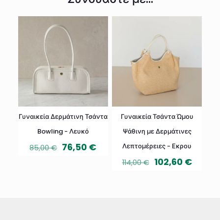
Γυναικεία Δερμάτινη Τσάντα
Γυναικεία Τσάντα Ώμου
Bowling - Λευκό
Ψάθινη με Δερμάτινες
76,50
€
Λεπτομέρειες - Εκρου
85,00
€
102,60
€
114,00
€