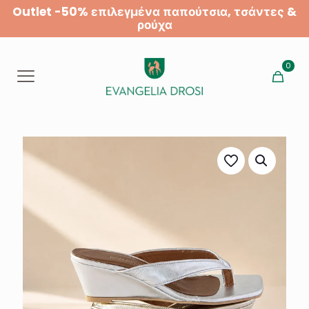
Outlet -50% επιλεγμένα παπούτσια, τσάντες &
ρούχα
0